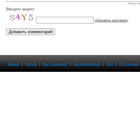
Новые ко
Введите защиту
обновить картинку
|
|
|
|
|
Главная
Скачать
Как установить?
Как пользоваться?
FAQ
ТОП музыки