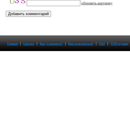
обновить картинку
|
|
|
|
|
Главная
Скачать
Как установить?
Как пользоваться?
FAQ
ТОП музыки