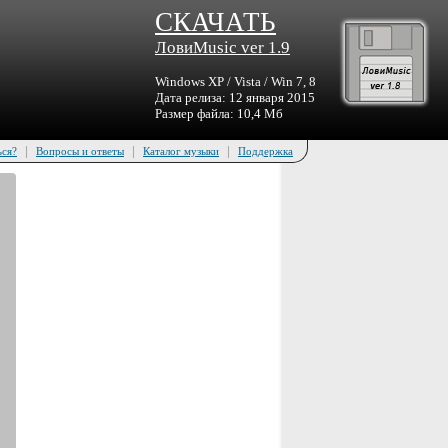
СКАЧАТЬ
ЛовиMusic ver 1.9
Windows XP / Vista / Win 7, 8
Дата релиза: 12 января 2015
Размер файла: 10,4 Мб
|
|
|
ься?
Вопросы и ответы
Каталог музыки
Поддержка