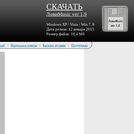
СКАЧАТЬ
ЛовиMusic ver 1.9
Windows XP / Vista / Win 7, 8
Дата релиза: 12 января 2015
Размер файла: 10,4 Мб
|
|
|
ься?
Вопросы и ответы
Каталог музыки
Поддержка