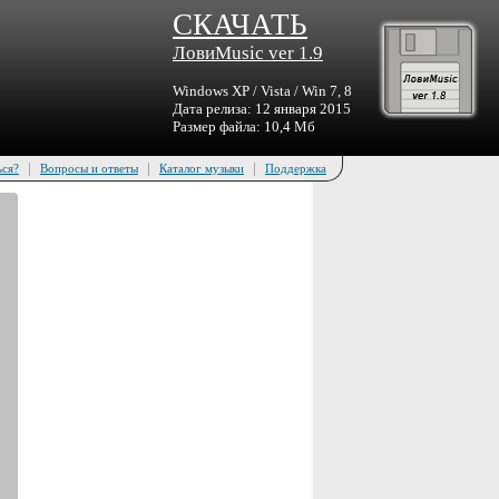
СКАЧАТЬ
ЛовиMusic ver 1.9
Windows XP / Vista / Win 7, 8
Дата релиза: 12 января 2015
Размер файла: 10,4 Мб
|
|
|
ься?
Вопросы и ответы
Каталог музыки
Поддержка