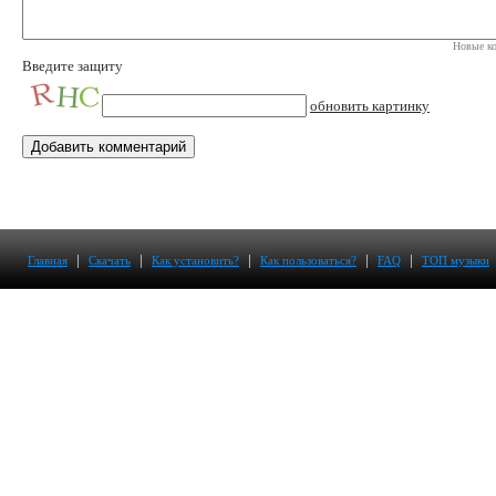
Новые ко
Введите защиту
обновить картинку
|
|
|
|
|
Главная
Скачать
Как установить?
Как пользоваться?
FAQ
ТОП музыки