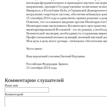
воплощая фундаментальное и прикладное научное наследие 
направление, произвёл Государственные полигонные испыт
Никарагуа, в Республике Куба, в Германской Демократическ
вооружение секретную систему, обеспечив небывалую ран
25 сентября 2014 года я единолично принял решение о ра
Отмечаю, что осознанное введение против Милитаристов 
Милитаристами околоземного Космического пространства,
милитаризированной Вселенной - это не реванш, а необхо
Человеческой эволюции, необходимость сохранения мирног
Профессиональный военнослужащий, военный научный деят
Моя цель и цель моего детища - глобальное обеспечение м
Честь имею.
Ваш вероятный союзник Евгений Киушкин.
Российская Федерация. Брянск.
25 сентября 2014 года.
Комментарии слушателей
Ваше имя
Комментарий