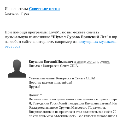
Исполнитель:
Советские песни
Скачали: 7 раз
При помощи программы LoviMusic вы можете скачать
музыкальную композицию "
Шумел Сурово Брянский Лес
" в m
на любом сайте в интернете, например из
популярных музыкаль
ресурсов
Киушкин Евгений Иванович
11 Декабря 2014 23:46
Ответить
Письмо в Конгресс и Сенат США.
Уважаемые члены Конгресса и Сената США!
Дорогие коллеги и партнёры!
Друзья!
Доколе?!
Вы меня знаете по делам моим и поступкам в вопросах пар
Я, Гражданин Российской Федерации Киушкин Евгений Иван
Электромагнитного Оружия Массового Поражения.
Впервые активно на практике я стал волновать вас ещё в 7
по сей день мою эффективность. Вас трясёт и лихорадит с 