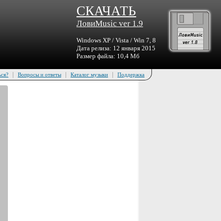
СКАЧАТЬ
ЛовиMusic ver 1.9
Windows XP / Vista / Win 7, 8
Дата релиза: 12 января 2015
Размер файла: 10,4 Мб
|
|
|
ься?
Вопросы и ответы
Каталог музыки
Поддержка