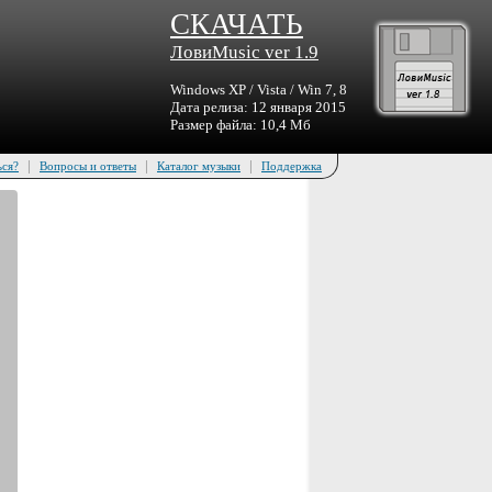
СКАЧАТЬ
ЛовиMusic ver 1.9
Windows XP / Vista / Win 7, 8
Дата релиза: 12 января 2015
Размер файла: 10,4 Мб
|
|
|
ься?
Вопросы и ответы
Каталог музыки
Поддержка