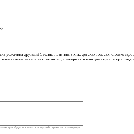
мер
ень рождения друзьям) Столько позитива в этих детских голосах, столько зад
ствием скачала ее себе на компьютер, и теперь включаю даже просто при ханд
мментарии будут появляться в верхней строке после модерации.