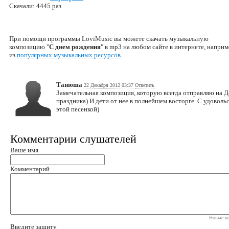
Скачали: 4445 раз
При помощи программы LoviMusic вы можете скачать музыкальную
композицию "
С днем рождения
" в mp3 на любом сайте в интернете, напри
из
популярных музыкальных ресурсов
Танюша
22 Декабря 2012 03:37
Ответить
Замечательная композиция, которую всегда отправляю на Д
праздника) И дети от нее в полнейшем восторге. С удоволь
этой песенкой)
Комментарии слушателей
Ваше имя
Комментарий
Новые ко
Введите защиту