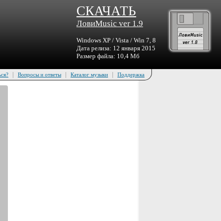
СКАЧАТЬ
ЛовиMusic ver 1.9
Windows XP / Vista / Win 7, 8
Дата релиза: 12 января 2015
Размер файла: 10,4 Мб
|
|
|
ься?
Вопросы и ответы
Каталог музыки
Поддержка