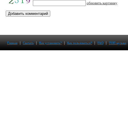
обновить картинку
|
|
|
|
|
Главная
Скачать
Как установить?
Как пользоваться?
FAQ
ТОП музыки