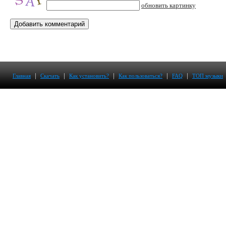
обновить картинку
|
|
|
|
|
Главная
Скачать
Как установить?
Как пользоваться?
FAQ
ТОП музыки