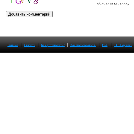
обновить картинку
|
|
|
|
|
Главная
Скачать
Как установить?
Как пользоваться?
FAQ
ТОП музыки