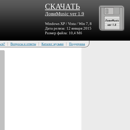
СКАЧАТЬ
ЛовиMusic ver 1.9
Windows XP / Vista / Win 7, 8
Дата релиза: 12 января 2015
Размер файла: 10,4 Мб
|
|
|
ься?
Вопросы и ответы
Каталог музыки
Поддержка