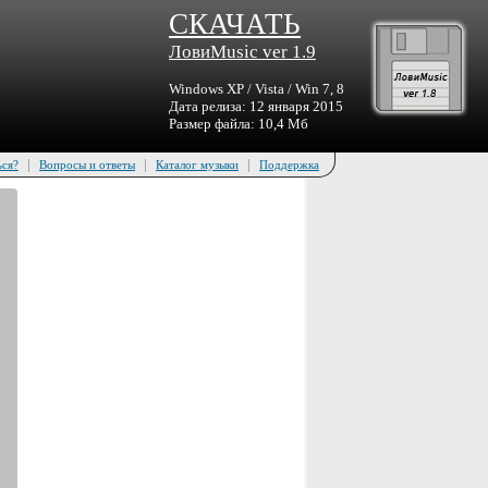
СКАЧАТЬ
ЛовиMusic ver 1.9
Windows XP / Vista / Win 7, 8
Дата релиза: 12 января 2015
Размер файла: 10,4 Мб
|
|
|
ься?
Вопросы и ответы
Каталог музыки
Поддержка