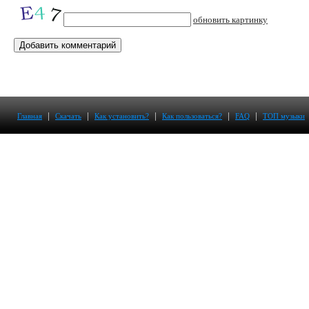
обновить картинку
|
|
|
|
|
Главная
Скачать
Как установить?
Как пользоваться?
FAQ
ТОП музыки