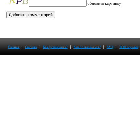
обновить картинку
|
|
|
|
|
Главная
Скачать
Как установить?
Как пользоваться?
FAQ
ТОП музыки