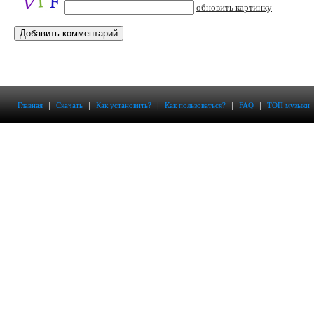
обновить картинку
|
|
|
|
|
Главная
Скачать
Как установить?
Как пользоваться?
FAQ
ТОП музыки