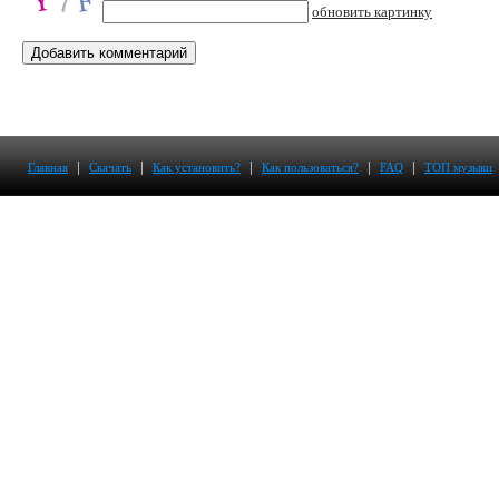
обновить картинку
|
|
|
|
|
Главная
Скачать
Как установить?
Как пользоваться?
FAQ
ТОП музыки