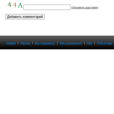
обновить картинку
|
|
|
|
|
Главная
Скачать
Как установить?
Как пользоваться?
FAQ
ТОП музыки