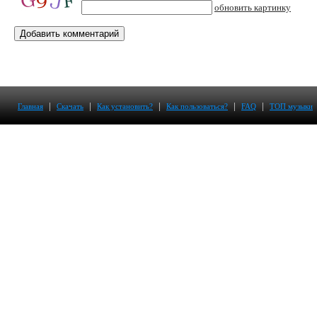
обновить картинку
|
|
|
|
|
Главная
Скачать
Как установить?
Как пользоваться?
FAQ
ТОП музыки