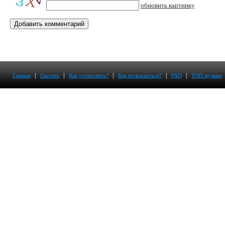
обновить картинку
|
|
|
|
|
Главная
Скачать
Как установить?
Как пользоваться?
FAQ
ТОП музыки