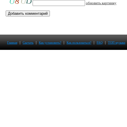
обновить картинку
|
|
|
|
|
Главная
Скачать
Как установить?
Как пользоваться?
FAQ
ТОП музыки