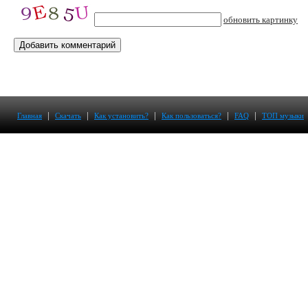
обновить картинку
|
|
|
|
|
Главная
Скачать
Как установить?
Как пользоваться?
FAQ
ТОП музыки