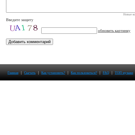
Новые ко
Введите защиту
обновить картинку
|
|
|
|
|
Главная
Скачать
Как установить?
Как пользоваться?
FAQ
ТОП музыки