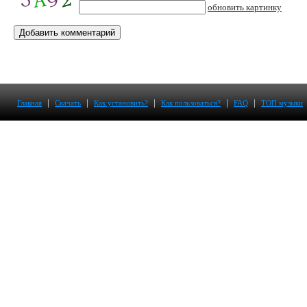
обновить картинку
|
|
|
|
|
Главная
Скачать
Как установить?
Как пользоваться?
FAQ
ТОП музыки