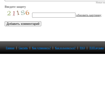
Новые ко
Введите защиту
обновить картинку
|
|
|
|
|
Главная
Скачать
Как установить?
Как пользоваться?
FAQ
ТОП музыки