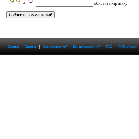
обновить картинку
|
|
|
|
|
Главная
Скачать
Как установить?
Как пользоваться?
FAQ
ТОП музыки