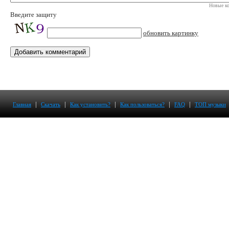
Новые ко
Введите защиту
обновить картинку
|
|
|
|
|
Главная
Скачать
Как установить?
Как пользоваться?
FAQ
ТОП музыки