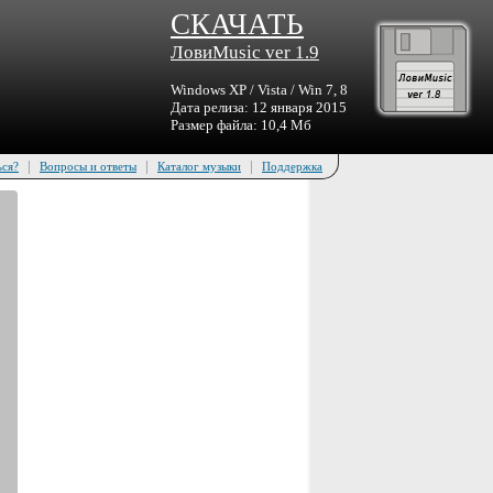
СКАЧАТЬ
ЛовиMusic ver 1.9
Windows XP / Vista / Win 7, 8
Дата релиза: 12 января 2015
Размер файла: 10,4 Мб
|
|
|
ься?
Вопросы и ответы
Каталог музыки
Поддержка