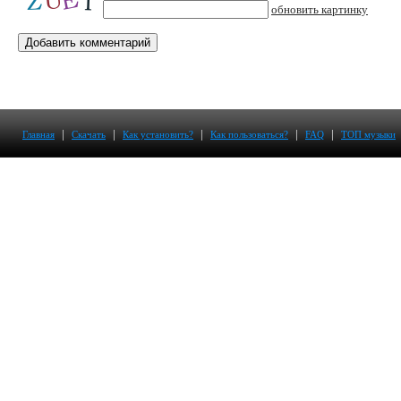
обновить картинку
|
|
|
|
|
Главная
Скачать
Как установить?
Как пользоваться?
FAQ
ТОП музыки