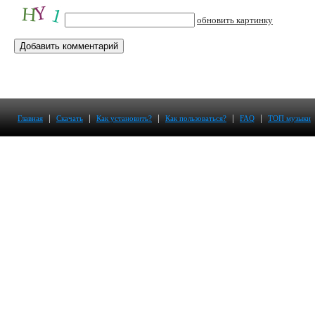
обновить картинку
|
|
|
|
|
Главная
Скачать
Как установить?
Как пользоваться?
FAQ
ТОП музыки