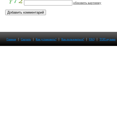
обновить картинку
|
|
|
|
|
Главная
Скачать
Как установить?
Как пользоваться?
FAQ
ТОП музыки