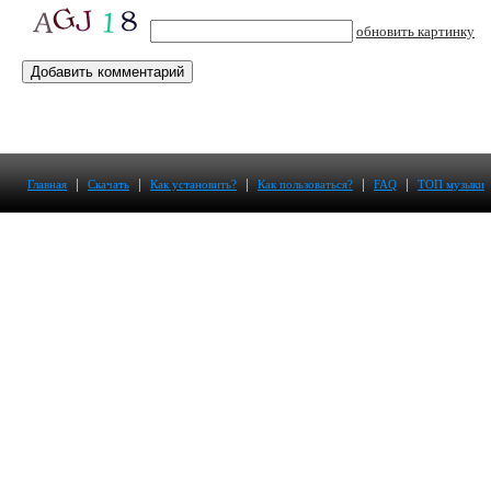
обновить картинку
|
|
|
|
|
Главная
Скачать
Как установить?
Как пользоваться?
FAQ
ТОП музыки