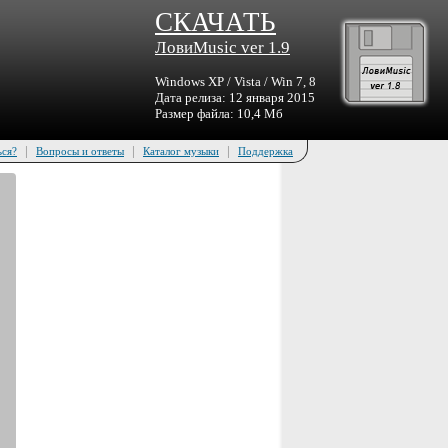
СКАЧАТЬ
ЛовиMusic ver 1.9
Windows XP / Vista / Win 7, 8
Дата релиза: 12 января 2015
Размер файла: 10,4 Мб
|
|
|
ься?
Вопросы и ответы
Каталог музыки
Поддержка