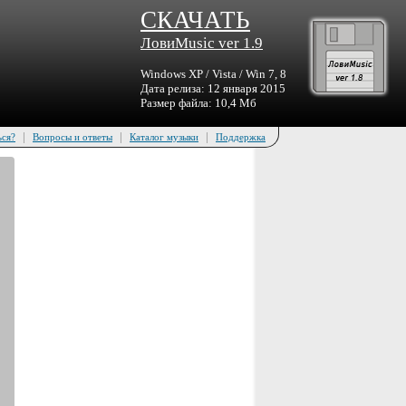
СКАЧАТЬ
ЛовиMusic ver 1.9
Windows XP / Vista / Win 7, 8
Дата релиза: 12 января 2015
Размер файла: 10,4 Мб
|
|
|
ься?
Вопросы и ответы
Каталог музыки
Поддержка