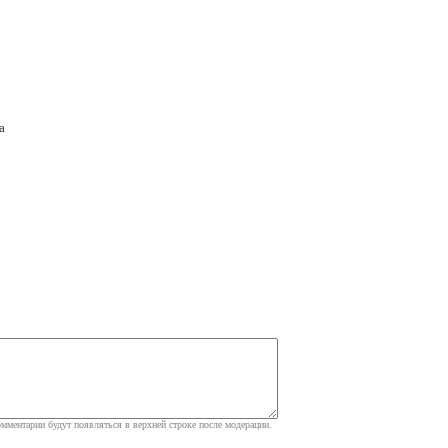
а
мментарии будут появляться в верхней строке после модерации.