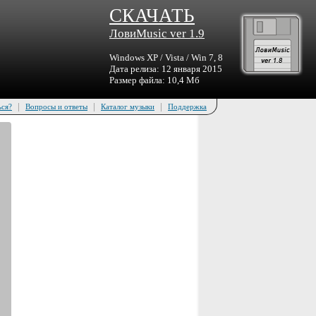
СКАЧАТЬ
ЛовиMusic ver 1.9
Windows XP / Vista / Win 7, 8
Дата релиза: 12 января 2015
Размер файла: 10,4 Мб
|
|
|
ься?
Вопросы и ответы
Каталог музыки
Поддержка