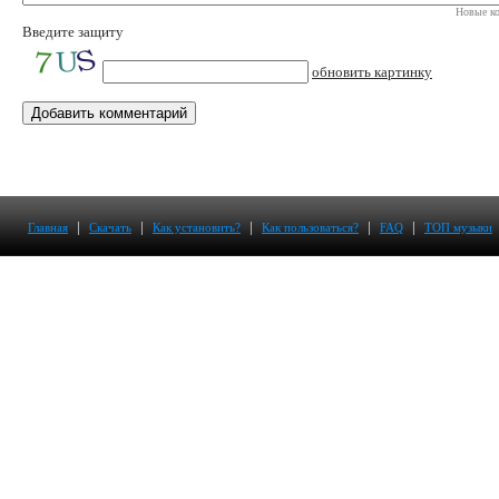
Новые ко
Введите защиту
обновить картинку
|
|
|
|
|
Главная
Скачать
Как установить?
Как пользоваться?
FAQ
ТОП музыки