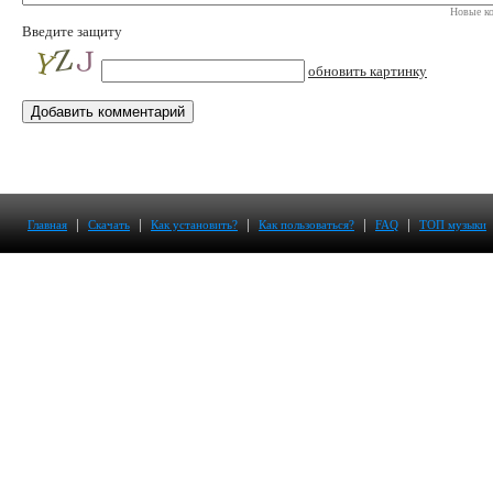
Новые ко
Введите защиту
обновить картинку
|
|
|
|
|
Главная
Скачать
Как установить?
Как пользоваться?
FAQ
ТОП музыки