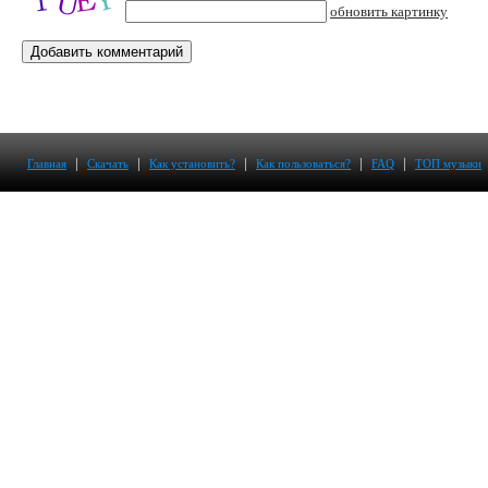
обновить картинку
|
|
|
|
|
Главная
Скачать
Как установить?
Как пользоваться?
FAQ
ТОП музыки