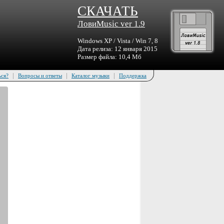
СКАЧАТЬ
ЛовиMusic ver 1.9
Windows XP / Vista / Win 7, 8
Дата релиза: 12 января 2015
Размер файла: 10,4 Мб
|
|
|
ься?
Вопросы и ответы
Каталог музыки
Поддержка