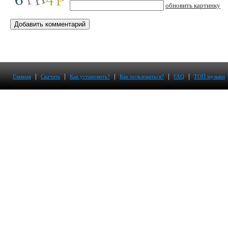
обновить картинку
|
|
|
|
|
Главная
Скачать
Как установить?
Как пользоваться?
FAQ
ТОП музыки