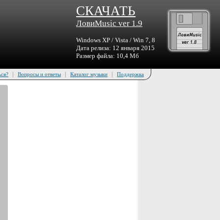
СКАЧАТЬ
ЛовиMusic ver 1.9
Windows XP / Vista / Win 7, 8
Дата релиза: 12 января 2015
Размер файла: 10,4 Мб
|
|
|
ься?
Вопросы и ответы
Каталог музыки
Поддержка