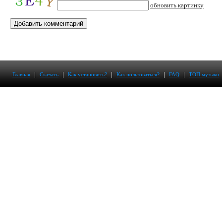
обновить картинку
|
|
|
|
|
Главная
Скачать
Как установить?
Как пользоваться?
FAQ
ТОП музыки