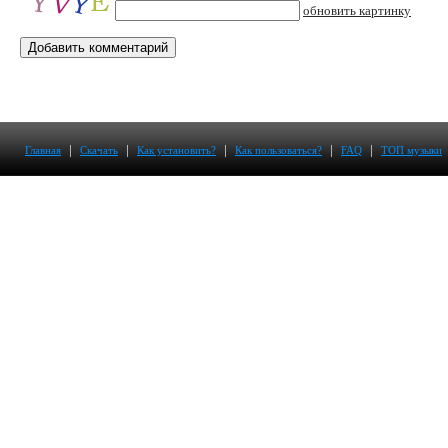
обновить картинку
|
|
|
|
|
Главная
Скачать
Как установить?
Как пользоваться?
FAQ
ТОП музыки