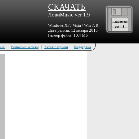
СКАЧАТЬ
ЛовиMusic ver 1.9
Windows XP / Vista / Win 7, 8
Дата релиза: 12 января 2015
Размер файла: 10,4 Мб
|
|
|
ься?
Вопросы и ответы
Каталог музыки
Поддержка