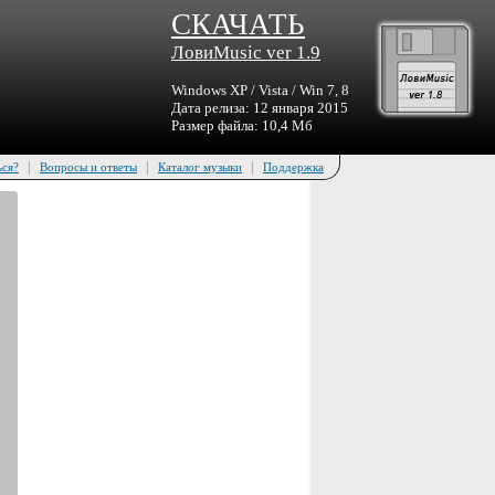
СКАЧАТЬ
ЛовиMusic ver 1.9
Windows XP / Vista / Win 7, 8
Дата релиза: 12 января 2015
Размер файла: 10,4 Мб
|
|
|
ься?
Вопросы и ответы
Каталог музыки
Поддержка