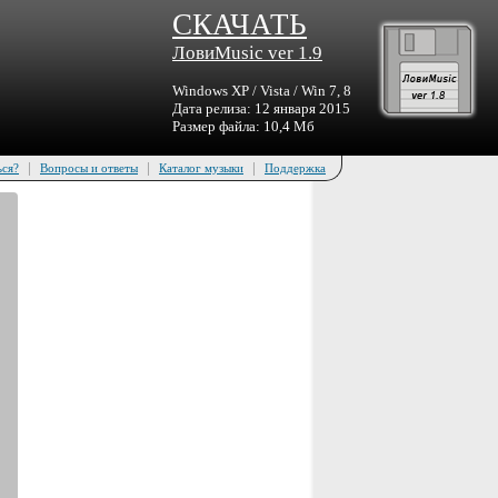
СКАЧАТЬ
ЛовиMusic ver 1.9
Windows XP / Vista / Win 7, 8
Дата релиза: 12 января 2015
Размер файла: 10,4 Мб
|
|
|
ься?
Вопросы и ответы
Каталог музыки
Поддержка