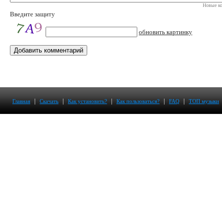
Новые ко
Введите защиту
обновить картинку
|
|
|
|
|
Главная
Скачать
Как установить?
Как пользоваться?
FAQ
ТОП музыки