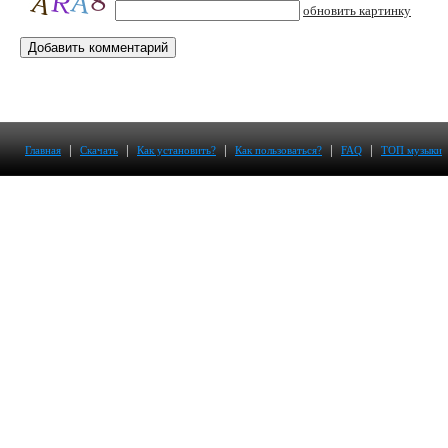
обновить картинку
|
|
|
|
|
Главная
Скачать
Как установить?
Как пользоваться?
FAQ
ТОП музыки