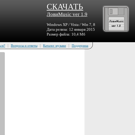
СКАЧАТЬ
ЛовиMusic ver 1.9
Windows XP / Vista / Win 7, 8
Дата релиза: 12 января 2015
Размер файла: 10,4 Мб
|
|
|
ься?
Вопросы и ответы
Каталог музыки
Поддержка